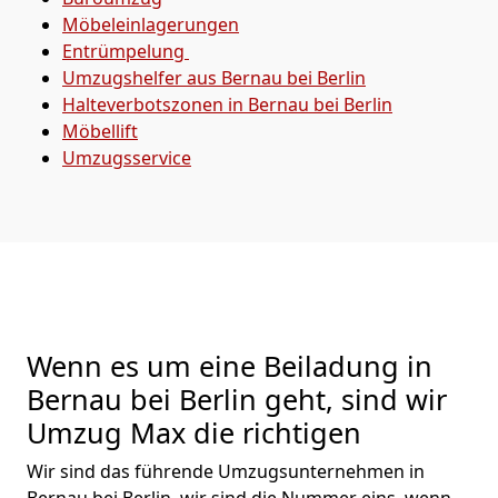
Möbeleinlagerungen
Entrümpelung
Umzugshelfer aus Bernau bei Berlin
Halteverbotszonen in Bernau bei Berlin
Möbellift
Umzugsservice
Wenn es um eine Beiladung in
Bernau bei Berlin geht, sind wir
Umzug Max die richtigen
Wir sind das führende Umzugsunternehmen in
Bernau bei Berlin, wir sind die Nummer eins, wenn