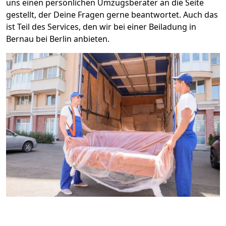
uns einen persönlichen Umzugsberater an die Seite
gestellt, der Deine Fragen gerne beantwortet. Auch das
ist Teil des Services, den wir bei einer Beiladung in
Bernau bei Berlin anbieten.