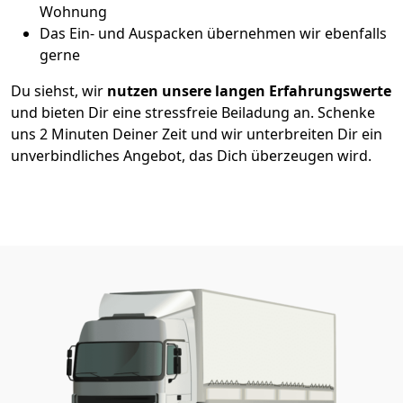
Wohnung
Das Ein- und Auspacken übernehmen wir ebenfalls
gerne
Du siehst, wir
nutzen unsere langen Erfahrungswerte
und bieten Dir eine stressfreie Beiladung an. Schenke
uns 2 Minuten Deiner Zeit und wir unterbreiten Dir ein
unverbindliches Angebot, das Dich überzeugen wird.