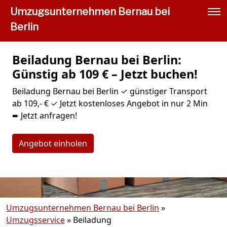
Umzugsunternehmen Bernau bei
Berlin
Beiladung Bernau bei Berlin:
Günstig ab 109 € – Jetzt buchen!
Beiladung Bernau bei Berlin ✓ günstiger Transport
ab 109,- € ✓ Jetzt kostenloses Angebot in nur 2 Min
➨ Jetzt anfragen!
Angebot einholen
Umzugsunternehmen Bernau bei Berlin
»
Umzugsservice
»
Beiladung