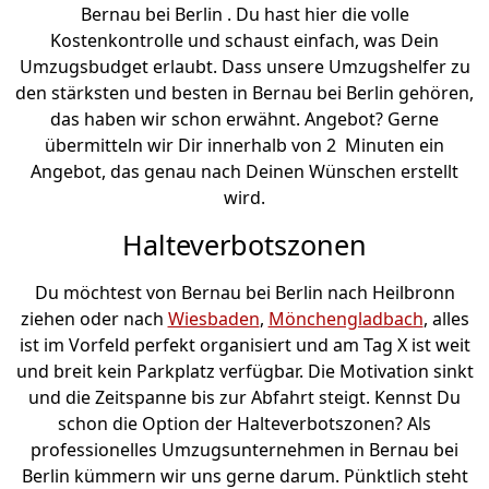
Bernau bei Berlin . Du hast hier die volle
Kostenkontrolle und schaust einfach, was Dein
Umzugsbudget erlaubt. Dass unsere Umzugshelfer zu
den stärksten und besten in Bernau bei Berlin gehören,
das haben wir schon erwähnt. Angebot? Gerne
übermitteln wir Dir innerhalb von 2 Minuten ein
Angebot, das genau nach Deinen Wünschen erstellt
wird.
Halteverbotszonen
Du möchtest von Bernau bei Berlin nach Heilbronn
ziehen oder nach
Wiesbaden
,
Mönchen­gladbach
, alles
ist im Vorfeld perfekt organisiert und am Tag X ist weit
und breit kein Parkplatz verfügbar. Die Motivation sinkt
und die Zeitspanne bis zur Abfahrt steigt. Kennst Du
schon die Option der Halteverbotszonen? Als
professionelles Umzugsunternehmen in Bernau bei
Berlin kümmern wir uns gerne darum. Pünktlich steht