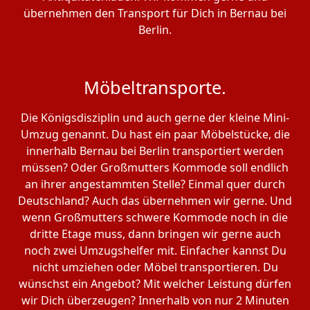
übernehmen den Transport für Dich in Bernau bei
Berlin.
Möbeltransporte.
Die Königsdisziplin und auch gerne der kleine Mini-
Umzug genannt. Du hast ein paar Möbelstücke, die
innerhalb Bernau bei Berlin transportiert werden
müssen? Oder Großmutters Kommode soll endlich
an ihrer angestammten Stelle? Einmal quer durch
Deutschland? Auch das übernehmen wir gerne. Und
wenn Großmutters schwere Kommode noch in die
dritte Etage muss, dann bringen wir gerne auch
noch zwei Umzugshelfer mit. Einfacher kannst Du
nicht umziehen oder Möbel transportieren. Du
wünschst ein Angebot? Mit welcher Leistung dürfen
wir Dich überzeugen? Innerhalb von nur 2 Minuten