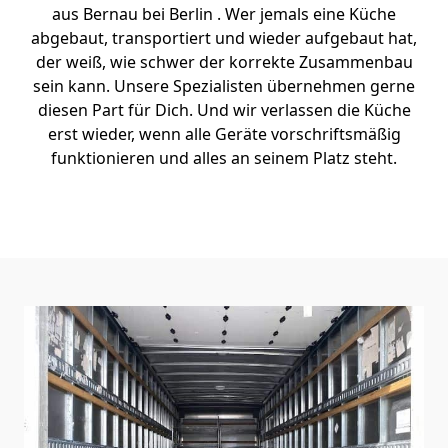
aus Bernau bei Berlin . Wer jemals eine Küche
abgebaut, transportiert und wieder aufgebaut hat,
der weiß, wie schwer der korrekte Zusammenbau
sein kann. Unsere Spezialisten übernehmen gerne
diesen Part für Dich. Und wir verlassen die Küche
erst wieder, wenn alle Geräte vorschriftsmäßig
funktionieren und alles an seinem Platz steht.