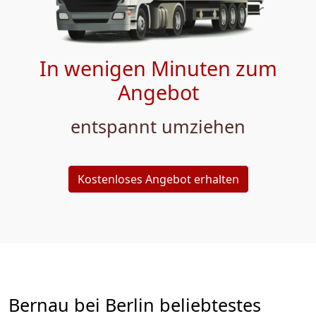
In wenigen Minuten zum
Angebot
entspannt umziehen
Kostenloses Angebot erhalten
Bernau bei Berlin beliebtestes