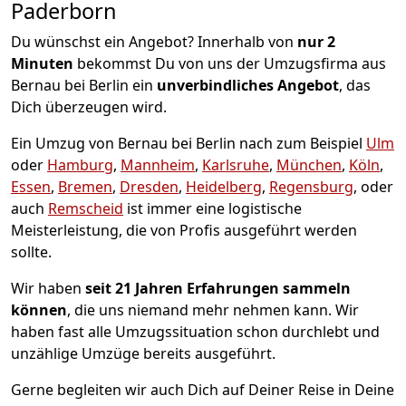
Paderborn
Du wünschst ein Angebot? Innerhalb von
nur 2
Minuten
bekommst Du von uns der Umzugsfirma aus
Bernau bei Berlin ein
unverbindliches Angebot
, das
Dich überzeugen wird.
Ein Umzug von Bernau bei Berlin nach zum Beispiel
Ulm
oder
Hamburg
,
Mannheim
,
Karlsruhe
,
München
,
Köln
,
Essen
,
Bremen
,
Dresden
,
Heidelberg
,
Regensburg
, oder
auch
Remscheid
ist immer eine logistische
Meisterleistung, die von Profis ausgeführt werden
sollte.
Wir haben
seit
21 Jahren Erfahrungen sammeln
können
, die uns niemand mehr nehmen kann. Wir
haben fast alle Umzugssituation schon durchlebt und
unzählige Umzüge bereits ausgeführt.
Gerne begleiten wir auch Dich auf Deiner Reise in Deine