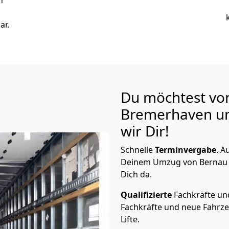
n
ar.
Du möchtest von
Bremer­haven
u
wir Dir!
Schnelle
Terminvergabe
.
Au
Deinem Umzug von Bernau be
Dich da.
Qualifizierte
Fachkräfte u
Fachkräfte und neue Fahrze
Lifte.