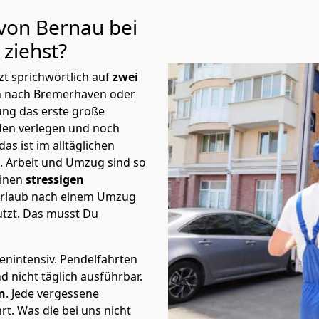
 von Bernau bei
n
ziehst?
t sprichwörtlich auf
zwei
in nach Bremer­haven oder
ung das erste große
en verlegen und noch
s ist im alltäglichen
t.
Arbeit und Umzug sind so
einen
stressigen
 Urlaub nach einem Umzug
tzt. Das musst Du
tenintensiv. Pendelfahrten
d nicht täglich ausführbar.
n
. Jede vergessene
t. Was die bei uns nicht