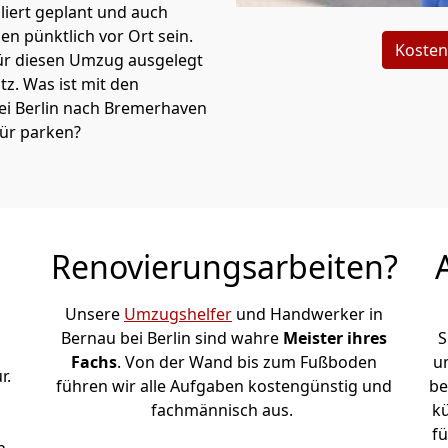
iert geplant und auch
n pünktlich vor Ort sein.
Kosten
ür diesen Umzug ausgelegt
atz. Was ist mit den
ei Berlin nach Bremer­haven
tür parken?
Renovierungsarbeiten?
Unsere
Umzugshelfer
und Handwerker in
Bernau bei Berlin sind wahre
Meister ihres
S
Fachs
. Von der Wand bis zum Fußboden
u
r.
führen wir alle Aufgaben kostengünstig und
be
fachmännisch aus.
k
fü