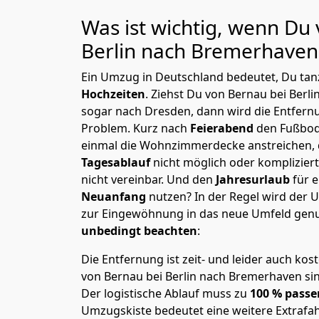
Was ist wichtig, wenn Du
Berlin nach Bremer­have
Ein Umzug in Deutschland bedeutet, Du tanz
Hochzeiten
. Ziehst Du von Bernau bei Berl
sogar nach Dresden, dann wird die Entfern
Problem.
Kurz nach
Feierabend
den Fußbod
einmal die Wohnzimmerdecke anstreichen, da
Tagesablauf
nicht möglich oder komplizier
nicht vereinbar. Und den
Jahresurlaub
für 
Neuanfang
nutzen? In der Regel wird der
zur Eingewöhnung in das neue Umfeld genu
unbedingt beachten
:
Die Entfernung ist zeit- und leider auch kos
von Bernau bei Berlin nach Bremer­haven sin
Der logistische Ablauf muss zu
100 % passe
Umzugskiste bedeutet eine weitere Extrafahr