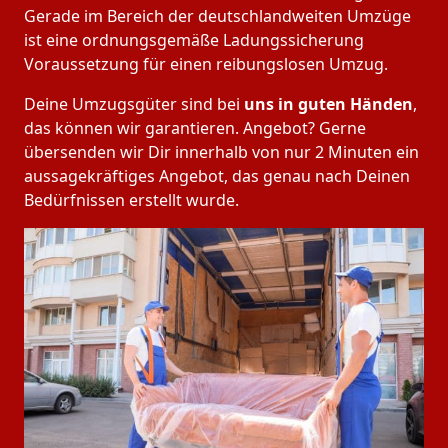
Gerade im Bereich der deutschlandweiten Umzüge
ist eine ordnungsgemäße Ladungssicherung
Voraussetzung für einen reibungslosen Umzug.
Deine Umzugsgüter sind bei
uns in guten Händen
,
das können wir garantieren. Angebot? Gerne
übersenden wir Dir innerhalb von nur 2 Minuten ein
aussagekräftiges Angebot, das genau nach Deinen
Bedürfnissen erstellt wurde.