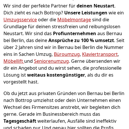
Wir sind der perfekte Partner für
deinen Neustart
.
Dich zieht es nach Bottrop?
Unsere Leistungen
wie ein
Umzugsservice
oder die
Möbelmontage
sind die
Grundlage für deinen stressfreien und reibungslosen
Neustart.
Wir sind das
Profiunternehmen
aus Bernau
bei Berlin, das deine
Ansprüche zu 100 % umsetzt
. Seit
über 2 Jahren sind wir in Bernau bei Berlin die Nummer
eins in Sachen Umzug,
Büroumzug
,
Klaviertransport
,
Möbellift
und
Seniorenumzug
.
Gerne übersenden wir
dir ein Angebot und du wirst sehen, die professionelle
Lösung ist
weitaus kostengünstiger
, als du dir es
vorgestellt hast.
Ob du jetzt aus privaten Gründen von Bernau bei Berlin
nach Bottrop umziehst oder dein Unternehmen einen
Wechsel des Firmensitzes anstrebt, wir begleiten dich
gerne. Gerade im Businessbereich muss das
Tagesgeschäft
weiterlaufen, Ausfälle sind ineffektiv
und schaden nur. Und genau hier sollten die Profis