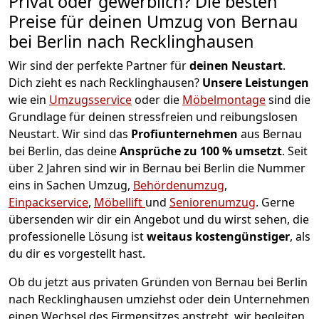
Privat oder gewerblich? Die besten
Preise für deinen Umzug von
Bernau
bei Berlin nach Recklinghausen
Wir sind der perfekte Partner für
deinen Neustart
.
Dich zieht es nach Recklinghausen?
Unsere Leistungen
wie ein
Umzugsservice
oder die
Möbelmontage
sind die
Grundlage für deinen stressfreien und reibungslosen
Neustart.
Wir sind das
Profiunternehmen
aus Bernau
bei Berlin, das deine
Ansprüche zu 100 % umsetzt
. Seit
über 2 Jahren sind wir in Bernau bei Berlin die Nummer
eins in Sachen Umzug,
Behördenumzug
,
Einpackservice
,
Möbellift
und
Seniorenumzug
.
Gerne
übersenden wir dir ein Angebot und du wirst sehen, die
professionelle Lösung ist
weitaus kostengünstiger
, als
du dir es vorgestellt hast.
Ob du jetzt aus privaten Gründen von Bernau bei Berlin
nach Recklinghausen umziehst oder dein Unternehmen
einen Wechsel des Firmensitzes anstrebt, wir begleiten