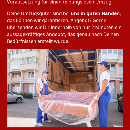
Voraussetzung für einen reibungslosen Umzug.
Deine Umzugsgüter sind bei
uns in guten Händen
,
das können wir garantieren. Angebot? Gerne
übersenden wir Dir innerhalb von nur 2 Minuten ein
aussagekräftiges Angebot, das genau nach Deinen
Bedürfnissen erstellt wurde.