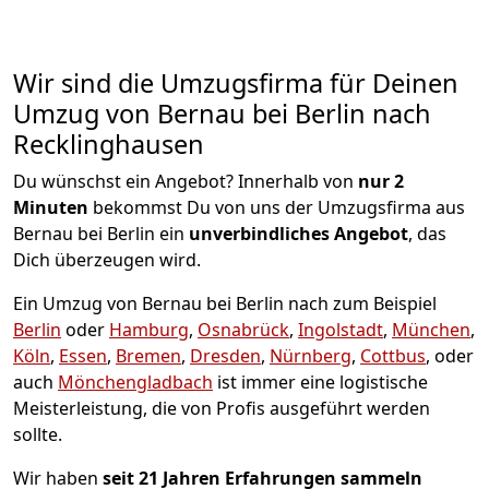
Wir sind die Umzugsfirma für Deinen
Umzug von Bernau bei Berlin nach
Recklinghausen
Du wünschst ein Angebot? Innerhalb von
nur 2
Minuten
bekommst Du von uns der Umzugsfirma aus
Bernau bei Berlin ein
unverbindliches Angebot
, das
Dich überzeugen wird.
Ein Umzug von Bernau bei Berlin nach zum Beispiel
Berlin
oder
Hamburg
,
Osnabrück
,
Ingolstadt
,
München
,
Köln
,
Essen
,
Bremen
,
Dresden
,
Nürnberg
,
Cottbus
, oder
auch
Mönchen­gladbach
ist immer eine logistische
Meisterleistung, die von Profis ausgeführt werden
sollte.
Wir haben
seit
21 Jahren Erfahrungen sammeln